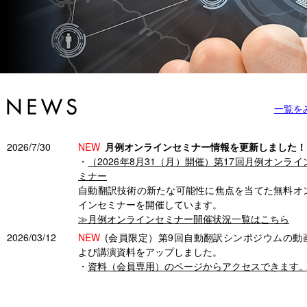
一覧を
2026/7/30
NEW
月例オンラインセミナー情報を更新しました！
・
（2026年8月31（月）開催）第17回月例オンライ
ミナー
自動翻訳技術の新たな可能性に焦点を当てた無料オ
インセミナーを開催しています。
≫月例オンラインセミナー開催状況一覧はこちら
2026/03/12
NEW
(会員限定）第9回自動翻訳シンポジウムの動
よび講演資料をアップしました。
・
資料（会員専用）のページからアクセスできます