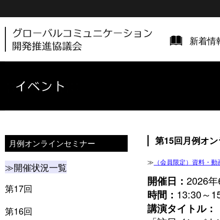
新着情
第15回月例オ
月例オンラインセミナー
≫
（会員限定）資料・動
≫開催状況一覧
開催日：
2026
第17回
時間：
13:30～15
講演タイトル：
第16回