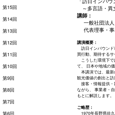
「訪日インバウ
第15回
～多言語・異文
講師：
第14回
一般社団法人ジ
代表理事・事務
第13回
第12回
講演概要：
訪日インバウンド市
第11回
買行動、期待するサ
こうした環境下では
第10回
て、 日本や地域の
本講演では、最新の
第9回
観光価値の創出と訪
接客・情報提供・期
第8回
ながら、 事業者・
もとに解説します。
第7回
ご略歴：
第6回
1970年長野県佐